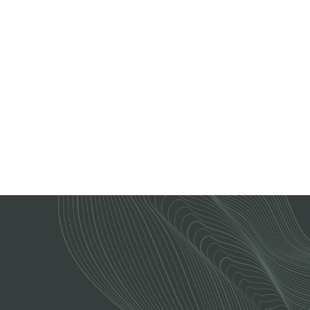
АДМИНИСТРАТОР
АДМИНИСТРАТОР
Анна Юрьевна
Дарья
Юсова
Вячеславовна
Адян
ОСТАЛИСЬ ВОПРОСЫ?
Позвоните,